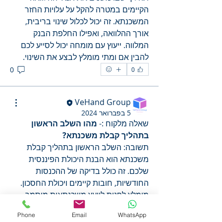
הקיימים במטרה להקל על עלויות החזר 
המשכנתא. זה יכול לכלול שינוי בריבית, 
אורך ההלוואה, ואפילו החלפת הבנק 
המלווה. ייעוץ עם מומחה יכול לסייע לכם 
להבין אם ומתי מומלץ לבצע את השינוי.
0
0
VeHand Group
5 בפברואר 2024
שאלה מלקוח :- 
מהו השלב הראשון 
בתהליך קבלת משכנתא? 
תשובה: השלב הראשון בתהליך קבלת 
משכנתא הוא הבנת היכולת הפיננסית 
שלכם. זה כולל בדיקה של ההכנסות 
החודשיות, חובות קיימים ויכולת החסכון. 
מומלץ לפנות ליועץ משכנתאות מוסמך 
שיעזור לכם לערוך סקירה כוללת ולבנות 
Phone
Email
WhatsApp
תכנית משכנתא מותאמת אישית לכם. 