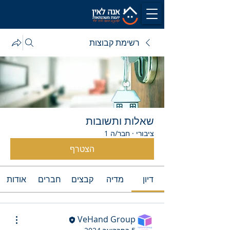
לשיחה ללא עלות
רשימת קבוצות
שאלות ותשובות
ציבורי
·
חבר/ה 1
הצטרף
דיון
מדיה
קבצים
חברים
אודות
VeHand Group