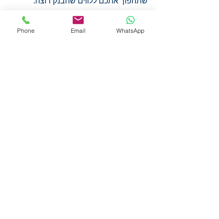
שתהפוך אתכם ללווים שהבנק רוצה.
רוצים לדעת איפה אתם עומדים באמת? 
Phone
Email
WhatsApp
בואו ננתח יחד את דוח האשראי שלכם 
ונבנה מסלול בטוח לעתיד כלכלי שקט.
פוסטים אחרונים
הצג הכול