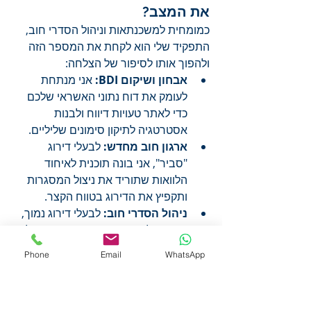
את המצב?
כמומחית למשכנתאות וניהול הסדרי חוב, 
התפקיד שלי הוא לקחת את המספר הזה 
ולהפוך אותו לסיפור של הצלחה:
אבחון ושיקום BDI:
 אני מנתחת 
לעומק את דוח נתוני האשראי שלכם 
כדי לאתר טעויות דיווח ולבנות 
אסטרטגיה לתיקון סימונים שליליים.
ארגון חוב מחדש:
 לבעלי דירוג 
"סביר", אני בונה תוכנית לאיחוד 
הלוואות שתוריד את ניצול המסגרות 
ותקפיץ את הדירוג בטווח הקצר.
ניהול הסדרי חוב:
 לבעלי דירוג נמוך, 
אני מנהלת משא ומתן אסטרטגי מול 
הבנקים והנושים כדי לסגור חובות 
Phone
Email
WhatsApp
בדרך שתאפשר לכם לחזור למעגל 
האשראי.