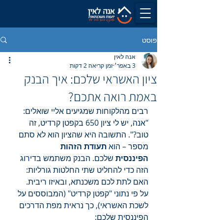
לשיחה ללא עלות
פוסט
אנה לאין
3 באפר׳
זמן קריאה 2 דקות
ציון האשראי שלכם: איך הבנק
באמת רואה אתכם?
רבים מהלקוחות שמגיעים אליי שואלים: 
"אנה, יש לי ציון 650 בקפטן קרדיט, זה 
טוב?". התשובה היא שהציון הוא לא סתם 
מספר – הוא 
תעודת הזהות 
הפיננסית
 שלכם. הבנק משתמש בדירוג 
הזה כדי להחליט שתי החלטות גורליות: 
האם לתת לכם משכנתא, ובאיזו ריבית.
על פי נתוני "קפטן קרדיט" (המבוססים על 
לשכת האשראי), כך נראית מפת הדרכים 
הפיננסית שלכם: