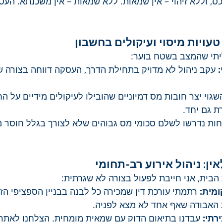
כס, וללא זיהוי – אין שמאות. ללא שמאות – אין משכנתא. הע
עויות מיסוי ועיקולים בחשבון
ליתי שהמצב בשטח בוער:
:
 עקב ניהול לא מדויק בתחילת הדרך, העסקה דווחה בצורה 
השגוי יצר חובות מס דמיוניים שהובילו לעיקולים מידיים על ה
ת גם יחד.
חות נדרשו לשלם סכומי מס גבוהים שלא לצורך בגלל חוסר מק
ין: ניהול אירוע רב-תחומי
הבית, אני חייבת לפעול בצורה לא שגרתית:
ומית:
 רתמתי עורכת דין שמכירה כל לבנה בבניין הספציפי הז
ת האבודה שאף אחד לא מצא לפניה.
רתי:
 עבדנו בתיאום הדוק עם שמאית מומחית. הצלחנו לאתר